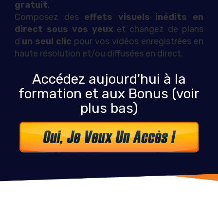
gratuit
.
Composez des
effets visuels inédits en
direct sous vos yeux
et changez de plans
d’
un seul clic
pour vos vidéos enregistrées en
haute résolution et/ou diffusées en direct.
Accédez aujourd'hui à la
formation et aux Bonus (voir
plus bas)