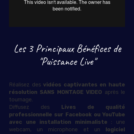
Les 3 Principaux Bénéfices de
"Puissance Live"
Réalisez des
vidéos captivantes en haute
résolution SANS MONTAGE VIDEO
après le
tournage.
Diffusez des
Lives de qualité
professionnelle sur Facebook ou YouTube
avec une installation minimaliste
: une
webcam, un microphone et un
logiciel