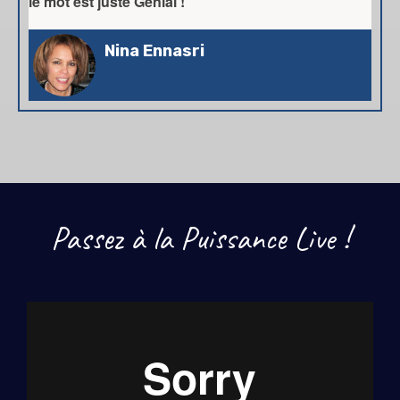
le mot est juste Génial !
Nina Ennasri
Passez à la Puissance Live !